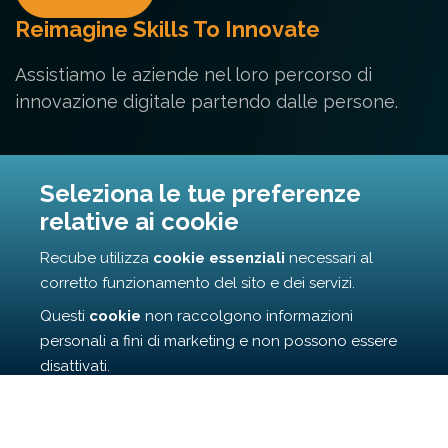
Reimagine Skills To Innovate
Assistiamo le aziende nel loro percorso di
innovazione digitale partendo dalle persone.
Contatti
Seleziona le tue preferenze
relative ai cookie
Via Cunfida 35 - 00195 Roma
Recube utilizza
cookie essenziali
necessari al
info@recube.it
corretto funzionamento del sito e dei servizi.
Questi
cookie
non raccolgono informazioni
personali a fini di marketing e non possono essere
disattivati.
©
2026
r3cube All Rights Reserved | Privacy Policy | Cooky
Cliccando su
Accetta
, confermi l’uso dei cookie
Policy | Codice REA RM1687407 | P.IVA 16956771006
essenziali. Se scegli
Rifiuta
, potrai continuare a