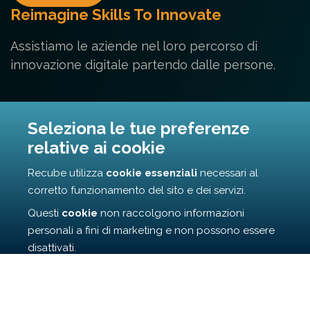
Reimagine Skills To Innovate
Assistiamo le aziende nel loro percorso di
innovazione digitale partendo dalle persone.
Contatti
Seleziona le tue preferenze
relative ai cookie
Via Cunfida 35 - 00195 Roma
Recube utilizza
cookie essenziali
necessari al
info@recube.it
corretto funzionamento del sito e dei servizi.
Questi
cookie
non raccolgono informazioni
personali a fini di marketing e non possono essere
disattivati.
©
2026
r3cube All Rights Reserved | Privacy Policy | Cooky
Cliccando su
Accetta
, confermi l’uso dei cookie
Policy | Codice REA RM1687407 | P.IVA 16956771006
essenziali. Se scegli
Rifiuta
, potrai continuare a
navigare, ma alcune funzionalità di base