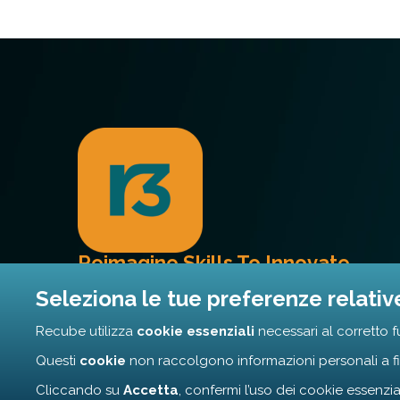
Reimagine Skills To Innovate
Seleziona le tue preferenze relativ
Assistiamo le aziende nel loro percorso d
Recube utilizza
cookie essenziali
necessari al corretto f
digitale partendo dalle persone.
Questi
cookie
non raccolgono informazioni personali a fin
Cliccando su
Accetta
, confermi l’uso dei cookie essenzia