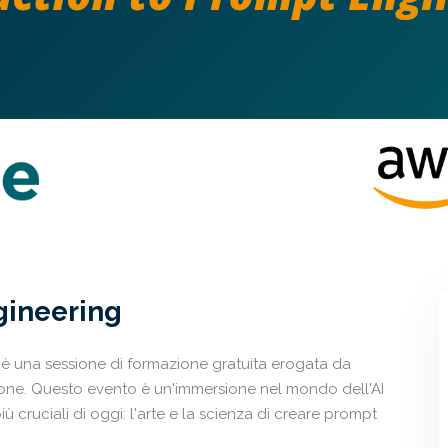
gineering
è una sessione di formazione gratuita erogata da
ione. Questo evento è un'immersione nel mondo dell'AI
 cruciali di oggi: l'arte e la scienza di creare prompt