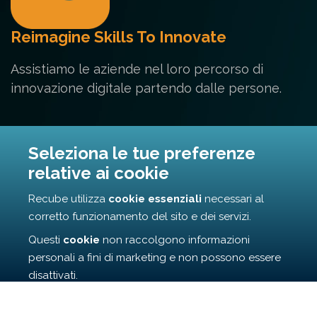
Reimagine Skills To Innovate
Assistiamo le aziende nel loro percorso di
innovazione digitale partendo dalle persone.
Contatti
Seleziona le tue preferenze
relative ai cookie
Via Cunfida 35 - 00195 Roma
Recube utilizza
cookie essenziali
necessari al
info@recube.it
corretto funzionamento del sito e dei servizi.
Questi
cookie
non raccolgono informazioni
personali a fini di marketing e non possono essere
disattivati.
©
2026
r3cube All Rights Reserved | Privacy Policy | Cooky
Cliccando su
Accetta
, confermi l’uso dei cookie
Policy | Codice REA RM1687407 | P.IVA 16956771006
essenziali. Se scegli
Rifiuta
, potrai continuare a