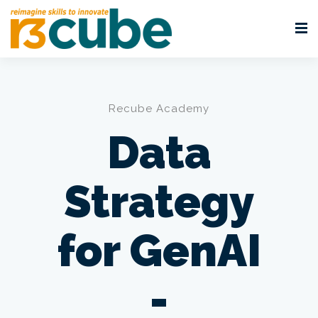
Recube Academy
Data
Strategy
for GenAI
-